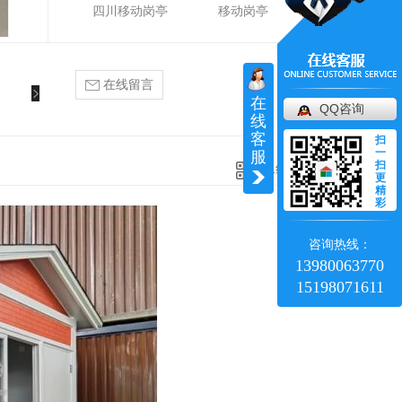
四川移动岗亭
移动岗亭
在线留言
在
QQ咨询
线
客
扫
一
服
扫
二维码分享
更
精
彩
咨询热线：
13980063770
15198071611